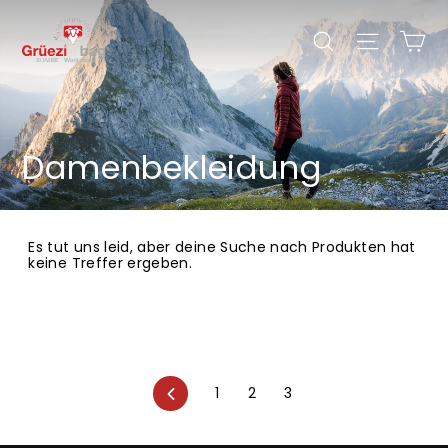
Direkt
zum
Ei
Seiten
Suche
Inhalt
Damenbekleidung
Es tut uns leid, aber deine Suche nach Produkten hat
keine Treffer ergeben.
Zurück
1
2
3