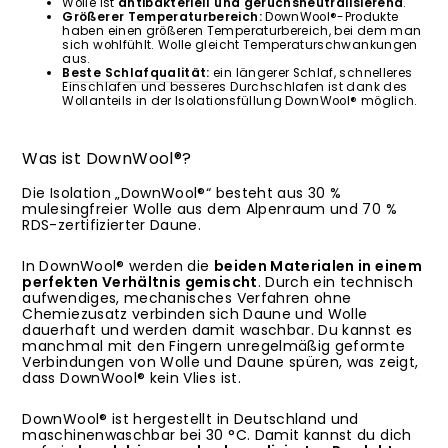
Wolle ist
antibakteriell und geruchsneutralisierend
.
Größerer Temperaturbereich:
DownWool®-Produkte
haben einen größeren Temperaturbereich, bei dem man
sich wohlfühlt. Wolle gleicht Temperaturschwankungen
aus.
Beste Schlafqualität:
ein längerer Schlaf, schnelleres
Einschlafen und besseres Durchschlafen ist dank des
Wollanteils in der Isolationsfüllung DownWool® möglich.
Was ist DownWool®?
Die Isolation „DownWool®“ besteht aus 30 %
mulesingfreier Wolle aus dem Alpenraum und 70 %
RDS-zertifizierter Daune.
In DownWool® werden die
beiden Materialen in einem
perfekten Verhältnis gemischt
. Durch ein technisch
aufwendiges, mechanisches Verfahren ohne
Chemiezusatz verbinden sich Daune und Wolle
dauerhaft und werden damit waschbar. Du kannst es
manchmal mit den Fingern unregelmäßig geformte
Verbindungen von Wolle und Daune spüren, was zeigt,
dass DownWool® kein Vlies ist.
DownWool® ist hergestellt in Deutschland und
maschinenwaschbar bei 30 °C. Damit kannst du dich