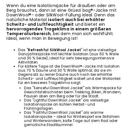
Wenn du eine Isolationsjacke für draußen oder am
Berg brauchst, dann ist eine Grüezi bag®-Jacke mit
DownWool®- oder SilkWool-Füllung ideal. Denn das
natürliche Material
isoliert auch bei erhöhter
Schwitz- und Luftfeuchtigkeit
und bietet ein
hervorragendes Trageklima in einem größeren
Temperaturbereich
, bei dem man sich wohlfühlt.
Ideal, wenn man in Bewegung ist!
Das "
Refreshful SilkWool Jacket
" ist eine vielseitige
Ganzjahresjacke mit leichter Isolation (aus 50 % Wolle
und 30 % Seide), ideal für sehr bewegungsintensive
Aktivitäten.
Für kältere Tage ist die
DownWool®-Jacke
mit Isolation
aus 70 % Daune und 30 % Wolle optimal, da sie im
Gegensatz zu reiner Daune auch noch bei erhöhter
Schwitz- und Luftfeuchtigkeit isoliert und der Wollanteil
für ein besseres Trageklima sorgt.
Das "Senseful DownWool Jacket" als Wärmejacke für
Gewichtsfetischisten beim Trekking, Biken, Wandern,
Pausen oben am Berg oder für die Stadt.
Das "Lightful DownWool Jacket" als vielseitige
Isolationsjacke an kühlen Herbst- und
Frühlingstagen.
Das "Faithful DownWool Jacket" als warme
Isolationsjacke – ideal für Wintersport wie Skifahren
und Winterwandern, kalte Tage auf dem Rad oder
gemütliche Stadtbummel.