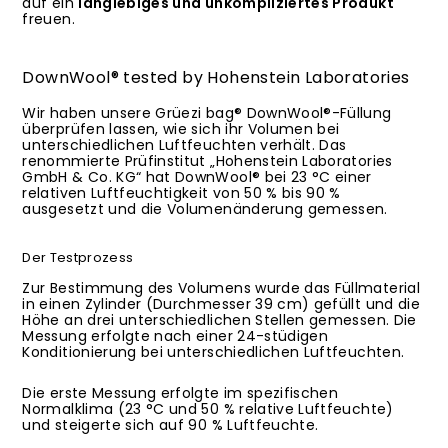
auf ein
langlebiges und unkompliziertes Produkt
freuen.
DownWool® tested by Hohenstein Laboratories
Wir haben unsere Grüezi bag® DownWool®-Füllung
überprüfen lassen, wie sich ihr Volumen bei
unterschiedlichen Luftfeuchten verhält. Das
renommierte Prüfinstitut „Hohenstein Laboratories
GmbH & Co. KG“ hat DownWool® bei 23 °C einer
relativen Luftfeuchtigkeit von 50 % bis 90 %
ausgesetzt und die Volumenänderung gemessen.
Der Testprozess
Zur Bestimmung des Volumens wurde das Füllmaterial
in einen Zylinder (Durchmesser 39 cm) gefüllt und die
Höhe an drei unterschiedlichen Stellen gemessen. Die
Messung erfolgte nach einer 24-stüdigen
Konditionierung bei unterschiedlichen Luftfeuchten.
Die erste Messung erfolgte im spezifischen
Normalklima (23 °C und 50 % relative Luftfeuchte)
und steigerte sich auf 90 % Luftfeuchte.