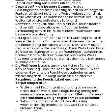
Isolationsfähigkeit nimmt erheblich ab
.
DownWool® - die bessere Daune:
Um das
Feuchtigkeitsproblem zu beseitigen, hat Grüezi bag® die
Funktionalität auf natürliche Weise verbessert und mit
Wolle kombiniert. Die Kombination ist perfekt: Der 30%ige
Wollanteil bindet auftretende Luft- und
Schwitzfeuchtigkeit, dadurch bleibt die Daune trocken
und behält ihre Isolationskraft. Auch bei hoher
Luftfeuchtigkeit von bis zu 90 % bietet DownWool® eine
bessere Wärmeleistung.
Häufig werden chemische Mittel bei Outdoorprodukten
verwendet, um die Daune wasserabweisend zu machen.
Die Behandlung der Daune wird bei DownWool® durch
den Zusatz von Wolle überflüssig. Denn Wolle kann bis zu
30 % seines Eigengewichts an Feuchtigkeit aufnehmen.
Dadurch hält Wolle die Daune auf natürliche Weise
trockener und bauschig und erhält damit die isolierende
Wirkung der Daune.
Die
Wollfaser
besteht aus vielen kleinen Tunneln mit
Kapillarwirkung. Dadurch kann sie mehr als 30 % des
eigenen Gewichts an Feuchtigkeit aufnehmen und
wieder abgeben. Sie sorgt somit für eine effektive
Regulierung der Feuchtigkeit und der
Körpertemperatur.
Wolle nimmt Feuchtigkeit auf und gibt sie dosiert
nach außen weiter. Diese Regulierung ermöglicht
einen wärmenden oder kühlenden Effekt und erzeugt
ein
trockenes wohlig-angenehmes Körperklima
.
Selbst in feuchtem Zustand behält sie ihre
wärmenden Eigenschaften bei, was kein anderes
Material kann.