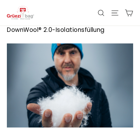
Direkt
zum
Ei
Seiten
Suche
Inhalt
DownWool® 2.0-Isolationsfüllung