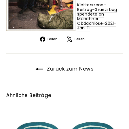
Kletterszene-
Beitrag-Grüezi bag
spendete an
Münchner
Obdachlose-2021-
Jan-11
Auf
Auf
Teilen
Teilen
Facebook
X
teilen
twittern
Zurück zum News
Ähnliche Beiträge