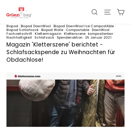
Direkt
zum
Ei
Seiten
Suche
Inhalt
Biopod
·
Biopod DownWool
·
Biopod DownWool Ice CompostAble
·
Biopod Schlafsack
·
Biopod Wolle
·
Compostable
·
DownWool
·
Fachzeitschrift
·
Klettermagazin
·
Kletterszene
·
kompostierbar
·
Nachhaltigkeit
·
Schlafsack
·
Spendenaktion
·
25 Januar 2021
Magazin 'Kletterszene' berichtet -
Schlafsackspende zu Weihnachten für
Obdachlose!