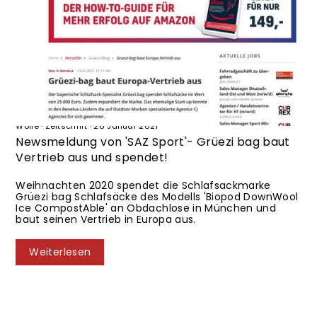
Almwolle
·
Biopod
·
Biopod DownWool
·
Biopod DownWool Ice
·
Biopod
DownWool Ice CompostAble
·
Biopod Schlafsack
·
DownWool
·
Magazin
·
SAZsport
·
Schlafsack
·
Spendenaktion
·
Vertriebsausbau
·
Wolle
·
Zeitschrift
·
26 Januar 2021
Newsmeldung von 'SAZ Sport'- Grüezi bag baut
Vertrieb aus und spendet!
Weihnachten 2020 spendet die Schlafsackmarke
Grüezi bag Schlafsäcke des Modells 'Biopod DownWool
Ice CompostAble' an Obdachlose in München und
baut seinen Vertrieb in Europa aus.
Weiterlesen