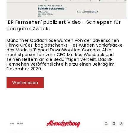
Biopod
·
Biopod DownWool
·
Biopod DownWool Ice
·
Biopod DownWool
Ice CompostAble
·
Biopod Schlafsack
·
Biopod Wolle
·
BR
·
BR
Fernsehen
·
Markus Wiesböck
·
Nachhaltigkeit
·
Schlafsack
·
Spendenaktion
·
25 Januar 2021
'BR Fernsehen' publiziert Video - Schleppen für
den guten Zweck!
Münchner Obdachlose wurden von der bayerischen
Firma Grüezi bag beschenkt - es wurden Schlafsäcke
des Modells 'Biopod DownWool Ice CompostAble'
höchstpersönlich vom CEO Markus Wiesböck und
seinen Helfern an die Bedürftigen verteilt. Das BR
Fernsehen veröffentlichte hierzu einen Beitrag im
Dezember 2020.
Weiterlesen