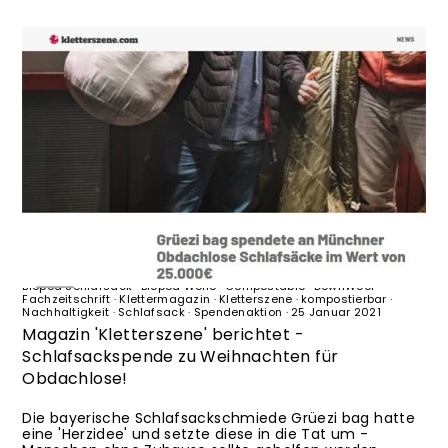
Biopod
·
Biopod DownWool
·
Biopod DownWool Ice CompostAble
·
Biopod Schlafsack
·
Biopod Wolle
·
Compostable
·
DownWool
·
Fachzeitschrift
·
Klettermagazin
·
Kletterszene
·
kompostierbar
·
Nachhaltigkeit
·
Schlafsack
·
Spendenaktion
·
25 Januar 2021
Magazin 'Kletterszene' berichtet -
Schlafsackspende zu Weihnachten für
Obdachlose!
Die bayerische Schlafsackschmiede Grüezi bag hatte
eine 'Herzidee' und setzte diese in die Tat um -