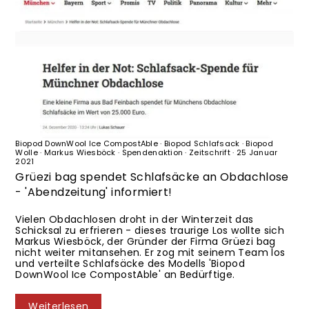
Abendzeitung
·
Biopod
·
Biopod DownWool
·
Biopod DownWool Ice
·
Biopod DownWool Ice CompostAble
·
Biopod Schlafsack
·
Biopod
Wolle
·
Markus Wiesböck
·
Spendenaktion
·
Zeitschrift
·
25 Januar
2021
Grüezi bag spendet Schlafsäcke an Obdachlose
- 'Abendzeitung' informiert!
Vielen Obdachlosen droht in der Winterzeit das
Schicksal zu erfrieren - dieses traurige Los wollte sich
Markus Wiesböck, der Gründer der Firma Grüezi bag
nicht weiter mitansehen. Er zog mit seinem Team los
und verteilte Schlafsäcke des Modells 'Biopod
DownWool Ice CompostAble' an Bedürftige.
Weiterlesen