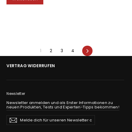
Vorwärts
1
2
3
4
VERTRAG WIDERRUFEN
Newsletter
Newsletter anmelden und als Erster Informationen zu
neuen Produkten, Tests und Experten-Tipps bekommen!
Melde
Abonnieren
Abonnieren
dich
für
unseren