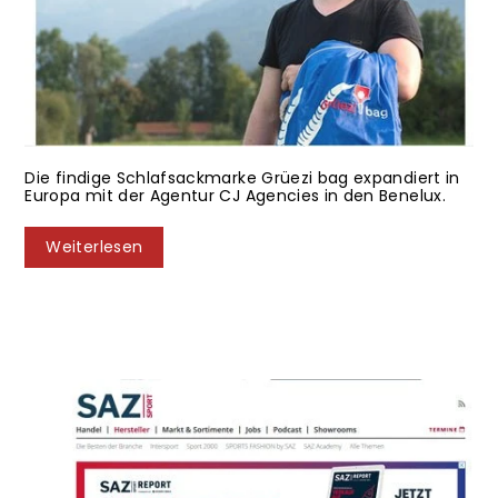
Biopod DownWool Ice CompostAble
·
Biopod DownWool Kids Teen
·
Biopod DownWool Nature
·
Biopod DownWool Nature Comfort
·
Biopod
DownWool Subzero
·
Biopod DownWool Summer
·
Biopod Hybrid
Wool/Down
·
Biopod Schlafsack
·
Biopod Wolle
·
Biopod Wolle Survival
·
CJ Agencies
·
Fachzeitschrift
·
Magazin
·
outdoor markt
·
Schlafsack
·
Zeitschrift
·
26 Januar 2021
Magazin 'Outdoor Markt' meldet News-
Vertriebsausbau für Grüezi bag!
Die findige Schlafsackmarke Grüezi bag expandiert in
Europa mit der Agentur CJ Agencies in den Benelux.
Weiterlesen