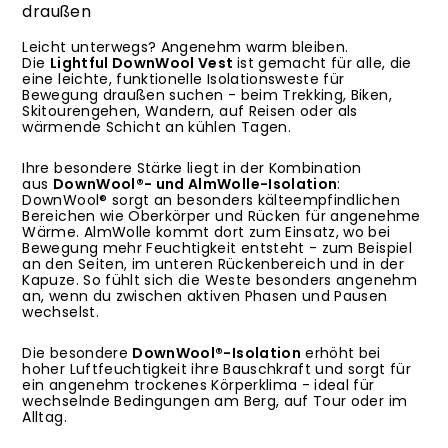
draußen
Leicht unterwegs? Angenehm warm bleiben.
Die
Lightful DownWool Vest
ist gemacht für alle, die
eine leichte, funktionelle Isolationsweste für
Bewegung draußen suchen - beim Trekking, Biken,
Skitourengehen, Wandern, auf Reisen oder als
wärmende Schicht an kühlen Tagen.
Ihre besondere Stärke liegt in der Kombination
aus
DownWool®- und AlmWolle-Isolation
:
DownWool® sorgt an besonders kälteempfindlichen
Bereichen wie Oberkörper und Rücken für angenehme
Wärme. AlmWolle kommt dort zum Einsatz, wo bei
Bewegung mehr Feuchtigkeit entsteht - zum Beispiel
an den Seiten, im unteren Rückenbereich und in der
Kapuze. So fühlt sich die Weste besonders angenehm
an, wenn du zwischen aktiven Phasen und Pausen
wechselst.
Die besondere
DownWool®-Isolation
erhöht bei
hoher Luftfeuchtigkeit ihre Bauschkraft und sorgt für
ein angenehm trockenes Körperklima - ideal für
wechselnde Bedingungen am Berg, auf Tour oder im
Alltag.