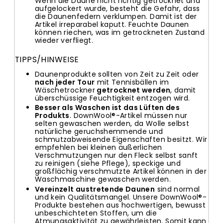
Wenn die Daune nicht richtig getrocknet und
aufgelockert wurde, besteht die Gefahr, dass
die Daunenfedern verklumpen. Damit ist der
Artikel irreparabel kaputt. Feuchte Daunen
können riechen, was im getrockneten Zustand
wieder verfliegt.
TIPPS/HINWEISE
Daunenprodukte sollten von Zeit zu Zeit oder
nach jeder Tour
mit Tennisbällen im
Wäschetrockner
getrocknet werden
, damit
überschüssige Feuchtigkeit entzogen wird.
Besser als Waschen ist das Lüften des
Produkts
. DownWool®-Artikel müssen nur
selten gewaschen werden, da Wolle selbst
natürliche geruchshemmende und
schmutzabweisende Eigenschaften besitzt. Wir
empfehlen bei kleinen äußerlichen
Verschmutzungen nur den Fleck selbst sanft
zu reinigen (siehe Pflege), speckige und
großflächig verschmutzte Artikel können in der
Waschmaschine gewaschen werden.
Vereinzelt austretende Daunen
sind normal
und kein Qualitätsmangel. Unsere DownWool®-
Produkte bestehen aus hochwertigen, bewusst
unbeschichteten Stoffen, um die
Atmungsaktivität zu gewährleisten. Somit kann