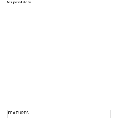
Das passt dazu
ULTRALEICHT
The
Lightful
DownWool
Vest
|
Men
´s
|
Blue
Ashes
€
260,00
FEATURES