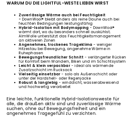
WARUM DU DIE LIGHTFUL-WESTE LIEBEN WIRST
Zuverlässige Wärme auch bei Feuchtigkeit
-
DownWool® bleibt anders als reine Daune auch bei
feuchten Bedingungen leistungsfähig
Hybrid-Isolation mit Bodymapping
- DownWool®
wärmt dort, wo du besonders schnell auskühlst;
AlmWolle unterstützt das Feuchtigkeitsmanagement
an aktiveren Zonen
Angenehmes, trockenes Trageklima
- weniger
Hitzestau bei Bewegung, angenehme Wärme in
Ruhephasen
Bewegungsfreundlicher Schnitt
- verlängerter Rücken
für Komfort beim Wandern, Biken und im Schichtsystem
Leicht & klein verpackbar
- ideal als wärmende
Zusatzschicht im Rucksack
Vielseitig einsetzbar
- solo als Außenschicht oder
unter der Hardshell- oder Regenjacke
Robust & langlebig
- winddicht, wasserabweisend
und hochwertig verarbeitet
Eine leichte, funktionelle Hybrid-Isolationsweste für
alle, die draußen aktiv sind und zuverlässige Wärme
suchen, ohne auf Bewegungsfreiheit und ein
angenehmes Tragegefühl zu verzichten.