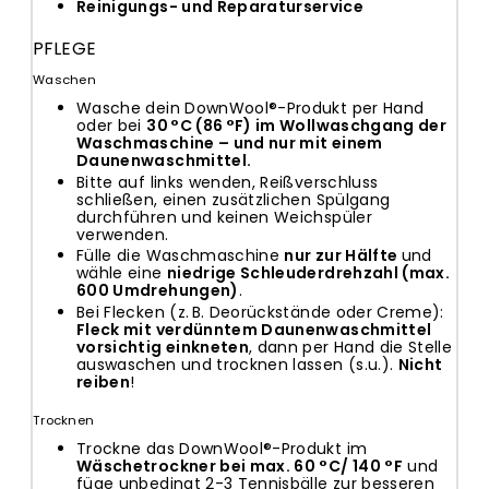
Reinigungs
- und
Reparaturservice
PFLEGE
Waschen
Wasche dein DownWool®-Produkt per Hand
oder bei
30 °C (86 °F) im Wollwaschgang der
Waschmaschine – und nur mit einem
Daunenwaschmittel.
Bitte auf links wenden, Reißverschluss
schließen, einen zusätzlichen Spülgang
durchführen und keinen Weichspüler
verwenden.
Fülle die Waschmaschine
nur zur Hälfte
und
wähle eine
niedrige Schleuderdrehzahl (max.
600 Umdrehungen)
.
Bei Flecken (z. B. Deorückstände oder Creme):
Fleck mit verdünntem Daunenwaschmittel
vorsichtig einkneten
, dann per Hand die Stelle
auswaschen und trocknen lassen (s.u.).
Nicht
reiben
!
Trocknen
Trockne das DownWool®-Produkt im
Wäschetrockner bei max. 60 °C/ 140 °F
und
füge unbedingt 2-3 Tennisbälle zur besseren