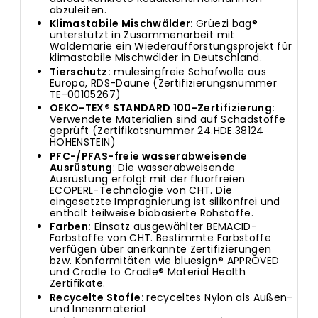
abzuleiten.
Klimastabile Mischwälder:
Grüezi bag®
unterstützt in Zusammenarbeit mit
Waldemarie ein
Wiederaufforstungsprojekt
für
klimastabile Mischwälder in Deutschland.
Tierschutz
:
mulesingfreie Schafwolle aus
Europa, RDS-Daune (Zertifizierungsnummer
TE-00105267)
OEKO-TEX
® STANDARD 100-Zertifizierung:
Verwendete Materialien sind auf Schadstoffe
geprüft (Zertifikatsnummer 24.HDE.38124
HOHENSTEIN)
PFC-/PFAS-freie wasserabweisende
Ausrüstung
: Die wasserabweisende
Ausrüstung erfolgt mit der fluorfreien
ECOPERL-Technologie von CHT. Die
eingesetzte Imprägnierung ist silikonfrei und
enthält teilweise biobasierte Rohstoffe.
Farben
:
Einsatz ausgewählter BEMACID-
Farbstoffe von CHT. Bestimmte Farbstoffe
verfügen über anerkannte Zertifizierungen
bzw. Konformitäten wie bluesign® APPROVED
und Cradle to Cradle® Material Health
Zertifikate.
Recycelte Stoffe:
recyceltes Nylon als Außen-
und Innenmaterial