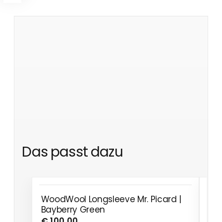
Das passt dazu
WoodWool Longsleeve Mr. Picard |
Woo
Bayberry Green
Ba
€ 100,00
€ 