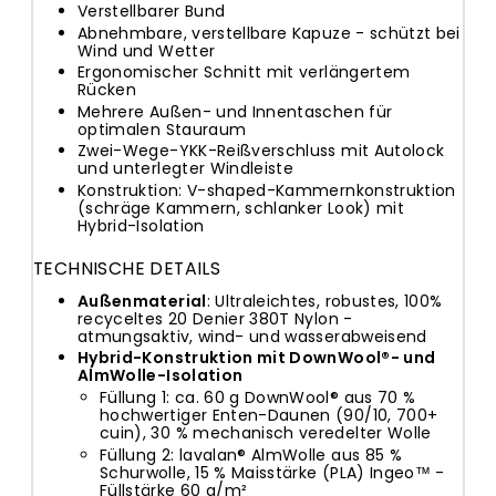
Verstellbarer Bund
Abnehmbare, verstellbare Kapuze - schützt bei
Wind und Wetter
Ergonomischer Schnitt mit verlängertem
Rücken
Mehrere Außen- und Innentaschen für
optimalen Stauraum
Zwei-Wege-YKK-Reißverschluss mit Autolock
und unterlegter Windleiste
Konstruktion: V-shaped-Kammernkonstruktion
(schräge Kammern, schlanker Look) mit
Hybrid-Isolation
TECHNISCHE DETAILS
Außenmaterial
: Ultraleichtes, robustes, 100%
recyceltes 20 Denier 380T Nylon -
atmungsaktiv, wind- und wasserabweisend
Hybrid-Konstruktion mit DownWool®- und
AlmWolle-Isolation
Füllung 1: ca. 60 g DownWool® aus 70 %
hochwertiger Enten-Daunen (90/10, 700+
cuin), 30 % mechanisch veredelter Wolle
Füllung 2: lavalan® AlmWolle aus 85 %
Schurwolle, 15 % Maisstärke (PLA) Ingeo™ -
Füllstärke 60 g/m²