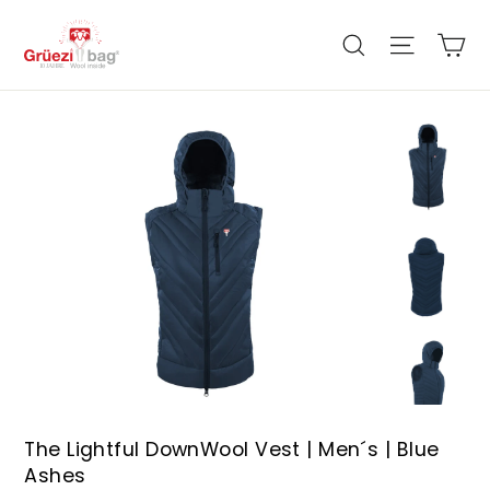
Direkt
zum
Ei
Seiten
Suche
Inhalt
The Lightful DownWool Vest | Men´s | Blue
Ashes