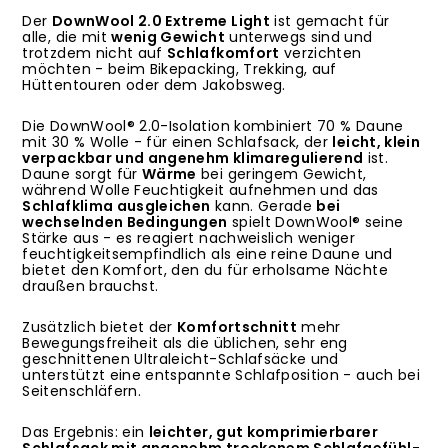
Der
DownWool 2.0 Extreme Light
ist gemacht für
alle, die mit
wenig Gewicht
unterwegs sind und
trotzdem nicht auf
Schlafkomfort
verzichten
möchten - beim Bikepacking, Trekking, auf
Hüttentouren oder dem Jakobsweg.
Die DownWool® 2.0-Isolation kombiniert 70 % Daune
mit 30 % Wolle - für einen Schlafsack, der
leicht, klein
verpackbar und angenehm klimaregulierend
ist.
Daune sorgt für
Wärme
bei geringem Gewicht,
während Wolle Feuchtigkeit aufnehmen und das
Schlafklima ausgleichen
kann. Gerade
bei
wechselnden Bedingungen
spielt DownWool® seine
Stärke aus - es reagiert nachweislich weniger
feuchtigkeitsempfindlich als eine reine Daune und
bietet den Komfort, den du für erholsame Nächte
draußen brauchst.
Zusätzlich bietet der
Komfortschnitt
mehr
Bewegungsfreiheit als die üblichen, sehr eng
geschnittenen Ultraleicht-Schlafsäcke und
unterstützt eine entspannte Schlafposition - auch bei
Seitenschläfern.
Das Ergebnis: ein
leichter, gut komprimierbarer