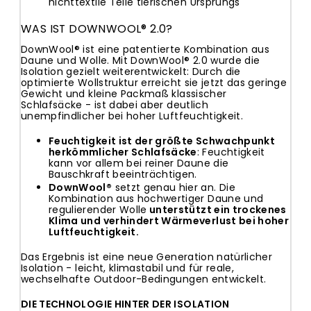
nichttextile Teile tierischen Ursprungs
WAS IST DOWNWOOL® 2.0?
DownWool® ist eine patentierte Kombination aus
Daune und Wolle. Mit DownWool® 2.0 wurde die
Isolation gezielt weiterentwickelt: Durch die
optimierte Wollstruktur erreicht sie jetzt das geringe
Gewicht und kleine Packmaß klassischer
Schlafsäcke - ist dabei aber deutlich
unempfindlicher bei hoher Luftfeuchtigkeit.
Feuchtigkeit ist der größte Schwachpunkt
herkömmlicher Schlafsäcke
: Feuchtigkeit
kann vor allem bei reiner Daune die
Bauschkraft beeinträchtigen.
DownWool®
setzt genau hier an. Die
Kombination aus hochwertiger Daune und
regulierender Wolle
unterstützt ein trockenes
Klima und verhindert Wärmeverlust bei hoher
Luftfeuchtigkeit.
Das Ergebnis ist eine neue Generation natürlicher
Isolation - leicht, klimastabil und für reale,
wechselhafte Outdoor-Bedingungen entwickelt.
DIE TECHNOLOGIE HINTER DER ISOLATION