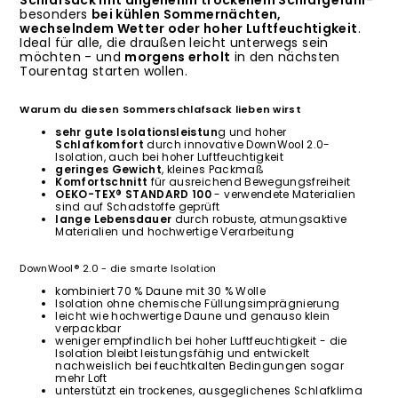
Schlafsack mit angenehm trockenem Schlafgefühl
-
besonders
bei kühlen Sommernächten,
wechselndem Wetter oder hoher Luftfeuchtigkeit
.
Ideal für alle, die draußen leicht unterwegs sein
möchten - und
morgens erholt
in den nächsten
Tourentag starten wollen.
Warum du diesen Sommerschlafsack lieben wirst
sehr gute Isolationsleistun
g und hoher
Schlafkomfort
durch innovative DownWool 2.0-
Isolation, auch bei hoher Luftfeuchtigkeit
geringes Gewicht
, kleines Packmaß
Komfortschnitt
für ausreichend Bewegungsfreiheit
OEKO-TEX® STANDARD 100
- verwendete Materialien
sind auf Schadstoffe geprüft
lange Lebensdauer
durch robuste, atmungsaktive
Materialien und hochwertige Verarbeitung
DownWool® 2.0 - die smarte Isolation
kombiniert 70 % Daune mit 30 % Wolle
Isolation ohne chemische Füllungsimprägnierung
leicht wie hochwertige Daune und genauso klein
verpackbar
weniger empfindlich bei hoher Luftfeuchtigkeit - die
Isolation bleibt leistungsfähig und entwickelt
nachweislich bei feuchtkalten Bedingungen sogar
mehr Loft
unterstützt ein trockenes, ausgeglichenes Schlafklima