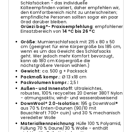
Schlafsäcken - das individuelle
Kälteempfinden
variiert, daher empfehlen wir,
den Komfortbereich nicht zu unterschreiten;
empfindliche Personen sollten sogar ein paar
Grad darüber bleiben.
Grüezi bag®- Praxisempfehlung
: empfohlener
Einsatzbereich von
14 °C bis 26 °C
Größe:
Mumienschlafsack mit 215 x 80 x 50
cm (geeignet für eine Körpergröße bis 185 cm,
wenn es um das Gewicht des Schlafsacks
geht. Wer jedoch mehr Komfort bevorzugt,
kann ab 180 cm Körpergröße die
nächstgrößere Version wählen.)
Gewicht:
ca. 500 g + Packsack
Packmaß kompr.:
Ø 13 x18 cm
Packvolumen kompr.:
2,5 l
Außen- und Innenstoff:
Ultraleichtes,
robustes, 100% recyceltes 20 Denier 380T Nylon
- atmungsaktiv, wind- und wasserabweisend
DownWool® 2.0-Isolation:
195 g DownWool®
aus 70 % Enten-Daunen (90/10 mit
Bauschkraft
700+ cuin) und 30 % mechanisch
veredelter Wolle
Materialkennzeichnung
: Hülle 100 % Polyamid,
Füllung 70 % Daune/30 % Wolle - enthält