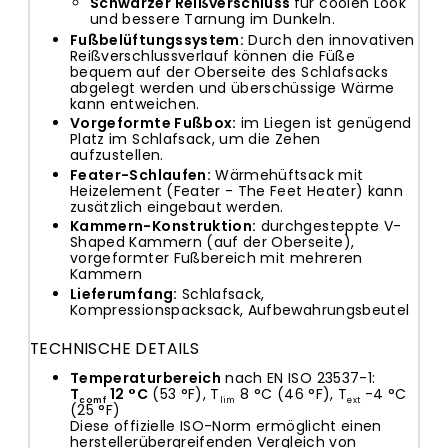
Schwarzer Reißverschluss
für coolen Look
und bessere Tarnung im Dunkeln.
Fußbelüftungssystem:
Durch den innovativen
Reißverschlussverlauf können die Füße
bequem auf der Oberseite des Schlafsacks
abgelegt werden und überschüssige Wärme
kann entweichen.
Vorgeformte Fußbox:
im Liegen ist genügend
Platz im Schlafsack, um die Zehen
aufzustellen.
Feater-Schlaufen:
Wärmehüftsack mit
Heizelement (Feater - The Feet Heater) kann
zusätzlich eingebaut werden.
Kammern-Konstruktion:
durchgesteppte V-
Shaped Kammern (auf der Oberseite),
vorgeformter Fußbereich mit mehreren
Kammern
Lieferumfang:
Schlafsack,
Kompressionspacksack, Aufbewahrungsbeutel
TECHNISCHE DETAILS
Temperaturbereich
nach EN ISO 23537-1:
T
12 °C
(53 °F), T
8 °C (46 °F), T
-4 °C
comf
lim
ext
(25 °F)
Diese
offizielle ISO-Norm
ermöglicht einen
herstellerübergreifenden Vergleich von