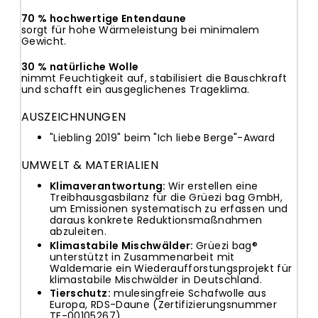
70 % hochwertige Entendaune
sorgt für hohe Wärmeleistung bei minimalem
Gewicht.
30 % natürliche Wolle
nimmt Feuchtigkeit auf, stabilisiert die Bauschkraft
und schafft ein ausgeglichenes Trageklima.
AUSZEICHNUNGEN
"Liebling 2019" beim "Ich liebe Berge"-Award
UMWELT & MATERIALIEN
Klimaverantwortung:
Wir erstellen eine
Treibhausgasbilanz
für die Grüezi bag GmbH,
um Emissionen systematisch zu erfassen und
daraus konkrete Reduktionsmaßnahmen
abzuleiten.
Klimastabile Mischwälder:
Grüezi bag®
unterstützt in Zusammenarbeit mit
Waldemarie ein
Wiederaufforstungsprojekt
für
klimastabile Mischwälder in Deutschland.
Tierschutz
:
mulesingfreie Schafwolle aus
Europa, RDS-Daune (Zertifizierungsnummer
TE-00105267)