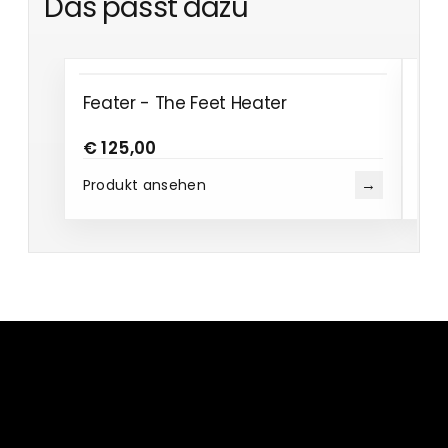
Das passt dazu
Feater - The Feet Heater
Wo
€ 125,00
€ 
→
Produkt ansehen
Pro