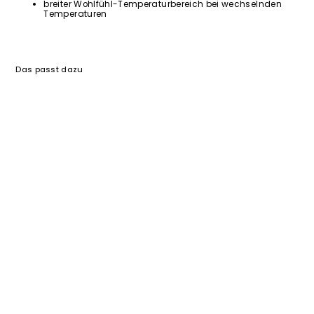
breiter Wohlfühl-Temperaturbereich bei wechselnden
Temperaturen
Das passt dazu
ULTRALEICHT
DownWool
2.0
Extreme
Light
Schlafsack
Long
|
BLACK
EDITION
|
8
°C
€
270,00