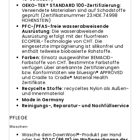
OEKO-TEX
® STANDARD 100-Zertifizierung:
Verwendete Materialien sind auf Schadstoffe
geprüft (Zertifikatsnummer 23.HDE.74998
HOHENSTEIN)
PFC-/PFAS-freie wasserabweisende
Ausrüstung
: Die wasserabweisende
Ausrüstung erfolgt mit der fluorfreien
ECOPERL-Technologie von CHT. Die
eingesetzte Imprägnierung ist silikonfrei und
enthält teilweise biobasierte Rohstoffe.
Farben
:
Einsatz ausgewählter BEMACID-
Farbstoffe von CHT. Bestimmte Farbstoffe
verfügen über anerkannte Zertifizierungen
bzw. Konformitäten wie bluesign® APPROVED
und Cradle to Cradle® Material Health
Zertifikate.
Recycelte Stoffe:
recyceltes Nylon als Außen-
und Innenmaterial
Made in Germany
Reinigungs
-,
Reparatur- und Nachfüllservice
PFLEGE
Waschen
Wasche dein DownWool®-Produkt per Hand
oder bei
30 °C (86 °F) im Wollwaschgang der