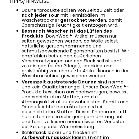
TIPPS/HINWEISE
Daunenprodukte sollten von Zeit zu Zeit oder
nach jeder Tour
mit Tennisbällen im
Wäschetrockner
getrocknet werden
, damit
überschüssige Feuchtigkeit entzogen wird.
Besser als Waschen ist das Lüften des
Produkts
. DownWool®-Artikel müssen nur
selten gewaschen werden, da Wolle selbst
natürliche geruchshemmende und
schmutzabweisende Eigenschaften besitzt. Wir
empfehlen bei kleinen äußerlichen
Verschmutzungen nur den Fleck selbst sanft
zu reinigen (siehe Pflege), speckige und
großflächig verschmutzte Artikel können in der
Waschmaschine gewaschen werden.
Vereinzelt austretende Daunen
sind normal
und kein Qualitätsmangel. Unsere DownWool®-
Produkte bestehen aus hochwertigen, bewusst
unbeschichteten Stoffen, um die
Atmungsaktivität zu gewährleisten. Somit kann
Daune leichter heraustreten als bei
beschichteten Stoffen. Dieses Phänomen tritt
nur selten und in sehr geringem Umfang auf
und führt zu keinen nennenswerten Verlusten
der Füllung oder Wärmeleistung.
Schlafsack locker und trocken im
Aufbewahrungssack
lagern (nicht im