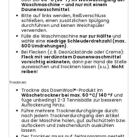
Waschmaschine – und nur mit einem
Daunenwaschmittel.
Bitte auf links wenden, Reißverschluss
schließen, einen zusätzlichen Spülgang
durchführen und keinen Weichspüler
verwenden.
Fülle die Waschmaschine
nur zur Hälfte
und
wähle eine
niedrige Schleuderdrehzahl (max.
600 Umdrehungen)
.
Bei Flecken (z. B. Deorückstände oder Creme):
Fleck mit verdünntem Daunenwaschmittel
vorsichtig einkneten
, dann per Hand die Stelle
auswaschen und trocknen lassen (s.u.).
Nicht
reiben
!
Trocknen
Trockne das DownWool®-Produkt im
Wäschetrockner bei max. 60 °C/ 140 °F
und
füge unbedingt 2-3 Tennisbälle zur besseren
Auflockerung hinzu.
Führe mehrere Trocknerdurchgänge durch:
nach jedem Trocknerdurchgang den Artikel
aus der Maschine holen, gut aufschütteln bzw.
auflockern und zwischendurch auskühlen
lassen.
Der Trockner muss auf Zeitprogramm gestellt