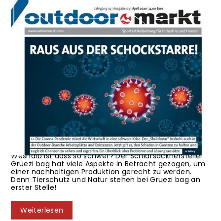
100% Natur
·
Almwolle
·
Biopod
·
Biopod DownWool
·
Biopod DownWool
Ice CompostAble
·
Biopod DownWool Nature
·
Biopod Schlafsack
·
Magazin
·
Nachhaltigkeit
·
Naturbursche
·
Outdoor
·
Outdoormarkt
Magagzin
·
Schlafsack
·
Tierhaltung
·
Wolle
·
Wollschlafsack
·
Zeitschrift
·
zur Firma
·
18 Juni 2020
Zeitschrift 'Outdoormarkt' informiert -
Nachhaltigkeit und Grüezi bag!
Es ist eine Herausforderung nachhaltig zu produzieren.
Weshalb ist dass so schwer? Der Schlafsackhersteller
Grüezi bag hat viele Aspekte in Betracht gezogen, um
einer nachhaltigen Produktion gerecht zu werden.
Denn Tierschutz und Natur stehen bei Grüezi bag an
erster Stelle!
Weiterlesen