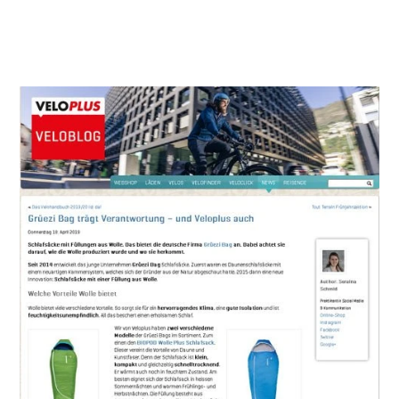
Almwolle
·
Biopod
·
Biopod DownWool
·
Biopod DownWool Nature
·
Biopod Schlafsack
·
Biopod Wolle
·
Biopod Wolle Plus
·
DownWool
·
Empfehlung
·
Kinder
·
Kinderschlafsack
·
Nachhaltigkeit
·
Naturschlafsack
·
Tierhaltung
·
Veloplus
·
Verantwortung
·
Wolle
·
Wollschlafsack
·
29 Mai 2019
Veloplus berichtet - Nachhaltigkeit und
Verantwortung bei Grüezi bag!