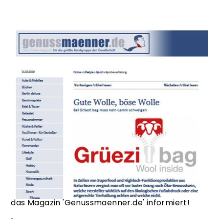
Almwolle
·
Biopod
·
Biopod DownWool
·
Biopod DownWool Nature
·
Biopod Schlafsack
·
Biopod Wolle
·
Empfehlung
·
Genussmaenner
Onlinemagazin
·
ISPO Award 2019 Product of the Year
·
Nachhaltigkeit
·
Naturschlafsack
·
Online Blog
·
Online Magazin
·
Product of the Year
·
Produkt des Jahres
·
Schlafsack
·
Schlafsack
des Jahres
·
Tierhaltung
·
19 März 2019
Artgerechte Tierhaltung für Schlafsackinhalt -
das Magazin 'Genussmaenner.de' informiert!