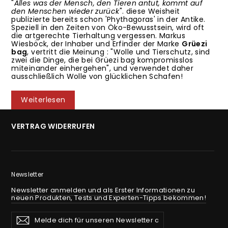
"
Alles was der Mensch, den Tieren antut, kommt auf
den Menschen wieder zurück
". diese Weisheit
publizierte bereits schon 'Phythagoras' in der Antike.
Speziell in den Zeiten von Öko-Bewusstsein, wird oft
die artgerechte Tierhaltung vergessen. Markus
Wiesböck, der Inhaber und Erfinder der Marke
Grüezi
bag
, vertritt die Meinung : "Wolle und Tierschutz, sind
zwei die Dinge, die bei Grüezi bag kompromisslos
miteinander einhergehen", und verwendet daher
ausschließlich Wolle von glücklichen Schafen!
Weiterlesen
VERTRAG WIDERRUFEN
Newsletter
Newsletter anmelden und als Erster Informationen zu
neuen Produkten, Tests und Experten-Tipps bekommen!
Melde
Abonnieren
Abonnieren
dich
für