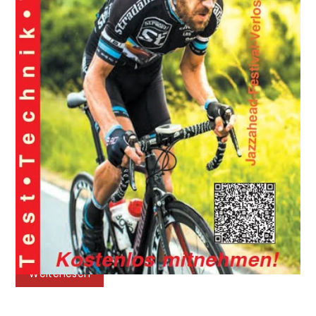
Almwolle
·
Award
·
Bester Schlafsack 2019
·
Biopod
·
Biopod
DownWool
·
Biopod DownWool Extreme Light
·
Biopod DownWool Ice
·
Biopod DownWool Nature
·
Biopod DownWool Subzero
·
Biopod Hybrid
Wool/Down
·
Biopod Schlafsack
·
Biopod Wolle
·
Biopod Wolle
Murmeltier XXL
·
Biopod Wolle Plus
·
Biopod Wolle Zero
·
Biopod Zero
·
DownWool
·
Empfehlung
·
Fachzeitschrift
·
ISPO
·
ISPO Award
·
ISPO
Award 2019 Product of the Year
·
Magazin
·
Magazin Draht Esel
·
Nachhaltigkeit
·
Naturschlafsack
·
Schlafsack
·
Schlafsack des
Jahres
·
Test
·
Tierhaltung
·
Zeitschrift
·
06 Mai 2019
Besser Schlafen mit ruhigem Gewissen -
Zeitschrift 'Draht Esel' informiert!
Ob man beim Wandern, Klettern oder jeder anderen
Outdoor-Aktivität seinen Spaß hat. Outdoor-Fans
haben bestimmt noch mehr Freude, wenn Sie wissen,
dass der Schlafsack in Ihrem Gepäck aus Materialien
von artgerechter Tierhaltung stammt. Bei den Grüezi
bag Schlafsäcken wird vom kleinsten Faden bis hin
zum Zipper alles geprüft!
Weiterlesen